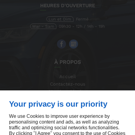
HEURES D'OUVERTURE
Lun et Dim
Fermé
Mar - Sam
09h30 - 12h / 14h - 19h
À PROPOS
Accueil
Contactez-nous
Mentions légales
Plan du site
Your privacy is our priority
We use Cookies to improve user experience by
personalising content and ads, as well as analyzing
traffic and optimizing social networks functionalities.
By clicking "I Agree" you consent to the use of Cookies