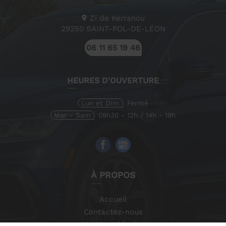
Zi de Kerranou
29250
SAINT-POL-DE-LÉON
06 11 65 19 46
HEURES D'OUVERTURE
Lun et Dim
Fermé
Mar - Sam
09h30 - 12h / 14h - 19h
À PROPOS
Accueil
Contactez-nous
Mentions légales