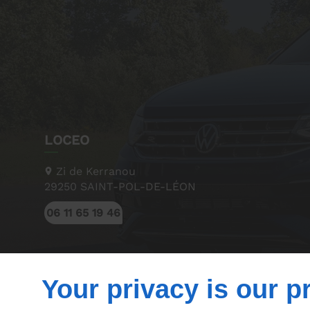
LOCEO
Zi de Kerranou
29250
SAINT-POL-DE-LÉON
06 11 65 19 46
Your privacy is our pr