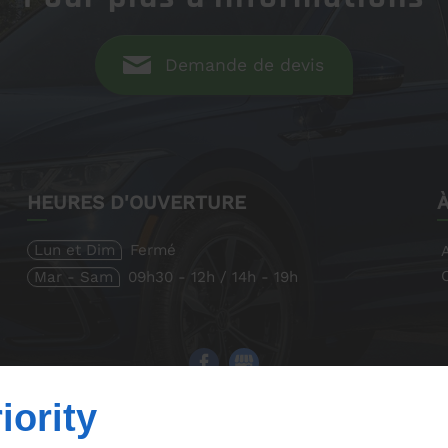
Demande de devis
HEURES D'OUVERTURE
Lun et Dim
Fermé
Mar - Sam
09h30 - 12h / 14h - 19h
iority