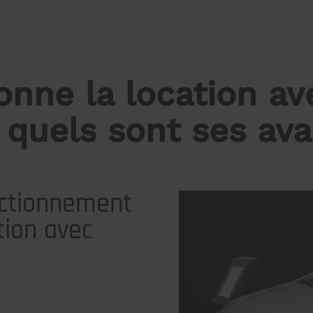
nne la location ave
 quels sont ses av
nctionnement
tion avec